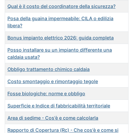
Qual è il costo del coordinatore della sicurezza?
Posa della guaina impermeabile: CILA o edilizia
libera?
Bonus impianto elettrico 2026: guida completa
Posso installare su un impianto differente una
caldaia usata?
Obbligo trattamento chimico caldaia
Costo smontaggio e rimontaggio tegole
Fosse biologiche: norme e obbligo
Superficie e Indice di fabbricabilità territoriale
Area di sedime - Cos'è e come calcolarla
Rapporto di Copertura (Rc) - Che cos'è e come si