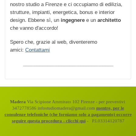
nostro studio a Firenze e ci occupiamo di edilizia,
strutture, impianti, energetica, bonus e interior
design. Ebbene sì, un
ingegnere
e un
architetto
che vanno d'accordo!
Spero che, grazie al web, diventeremo
amici:
Contattami
_________________________________
Madera
Via Scipione Ammirato 102 Firenze - per preventivi
3472778586 infostudiomadera@gmail.com
mentre, per le
consulenze telefoniche (che forniamo solo a pagamento) occorre
seguire questa procedura - clicchi qui
- P.I.03314120787