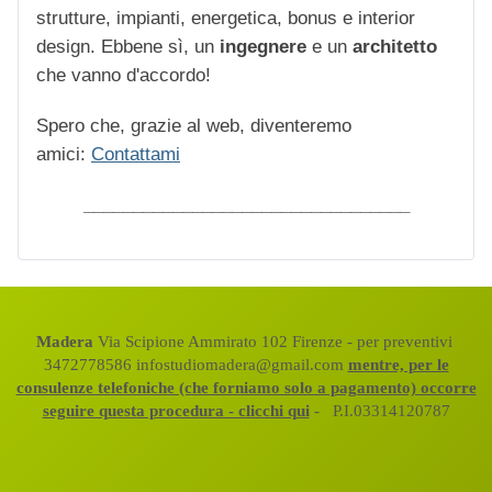
strutture, impianti, energetica, bonus e interior
design. Ebbene sì, un
ingegnere
e un
architetto
che vanno d'accordo!
Spero che, grazie al web, diventeremo
amici:
Contattami
_________________________________
Madera
Via Scipione Ammirato 102 Firenze - per preventivi
3472778586 infostudiomadera@gmail.com
mentre, per le
consulenze telefoniche (che forniamo solo a pagamento) occorre
seguire questa procedura - clicchi qui
- P.I.03314120787