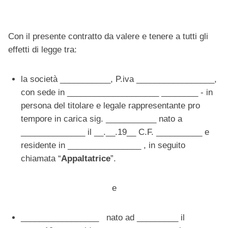
Con il presente contratto da valere e tenere a tutti gli
effetti di legge tra:
la società ___________, P.iva _________________,
con sede in ____________________ ________ - in
persona del titolare e legale rappresentante pro
tempore in carica sig. ___________ nato a
______________ il __.__.19__ C.F. __________ e
residente in ________________ , in seguito
chiamata “
Appaltatrice
”.
e
_________________
nato ad _________ il