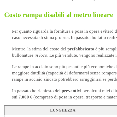
Costo rampa disabili al metro lineare
Per quanto riguarda la fornitura e posa in opera eviterò d
caso necessita di stima propria. In passato, ho fatto real
Mentre, la stima del costo del
prefabbricato
è più sempl
bullonature
in loco
. Le più vendute, vengono realizzate 
Le rampe in acciaio sono più pesanti e più economiche di
maggiore duttilità (capacità di deformarsi senza rompersi
rampe in acciaio zincato potrebbero arrugginirsi se perdo
In passato ho richiesto dei
preventivi
per alcuni miei cli
sui
7.000 €
(compreso di posa in opera, trasporto e materia
LUNGHEZZA