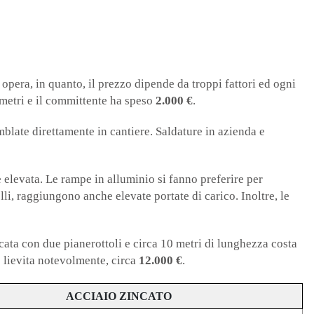
 opera, in quanto, il prezzo dipende da troppi fattori ed ogni
timetri e il committente ha speso
2.000 €
.
mblate direttamente in cantiere. Saldature in azienda e
elevata. Le rampe in alluminio si fanno preferire per
li, raggiungono anche elevate portate di carico. Inoltre, le
cata con due pianerottoli e circa 10 metri di lunghezza costa
o lievita notevolmente, circa
12.000 €
.
ACCIAIO Z
INCATO