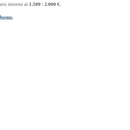
rarsi intorno ai
1.500
/
2.000 €
.
bonus
.