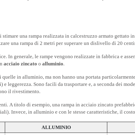
i stimare una rampa realizzata in calcestruzzo armato gettato in
izzare una rampa di 2 metri per superare un dislivello di 20 cen
ice. In generale, le rampe vengono realizzate in fabbrica e asse
in
acciaio zincato
o
alluminio
.
 quelle in alluminio, ma non hanno una portata particolarmente 
) e leggerezza. Sono facili da trasportare e, a seconda dei model
no il rivestimento.
enti. A titolo di esempio, una rampa in acciaio zincato prefabbri
li). Invece, in alluminio e con le stesse caratteristiche, il cost
ALLUMINIO