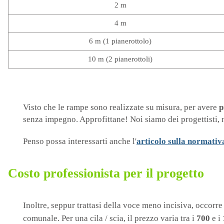
2 m
4 m
6 m (
1 pianerottolo)
10 m (
2 pianerottoli)
Visto che le rampe sono realizzate su misura, per avere
p
senza impegno. Approfittane! Noi siamo dei progettisti, n
Penso possa interessarti anche l'
articolo sulla normativ
Costo professionista per il progetto
Inoltre, seppur trattasi della voce meno incisiva, occorr
comunale. Per una cila / scia, il prezzo varia tra i
700
e i