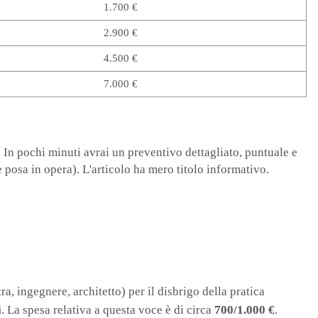
1.700 €
2.90
0 €
4.50
0 €
7.00
0 €
t. In pochi minuti avrai un preventivo dettagliato, puntuale e
 posa in opera). L'articolo ha mero titolo informativo.
a, ingegnere, architetto) per il disbrigo della pratica
i
. La spesa relativa a questa voce è di circa
700/1.000 €
.