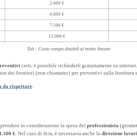
2.60
0 €
4.60
0 €
7.50
0 €
12.00
0 €
Tab : Costo rampa disabili al metro lineare
reventivi
certi, è possibile richiederli gratuitamente su interne
on dei fornitori (non chiamateci per preventivi sulla fornitura e
a da rispettare
.
e prendere in considerazione la spesa del
professionista
(geometr
1.500 €
. Nel caso di Scia, è necessaria anche la
direzione lavor