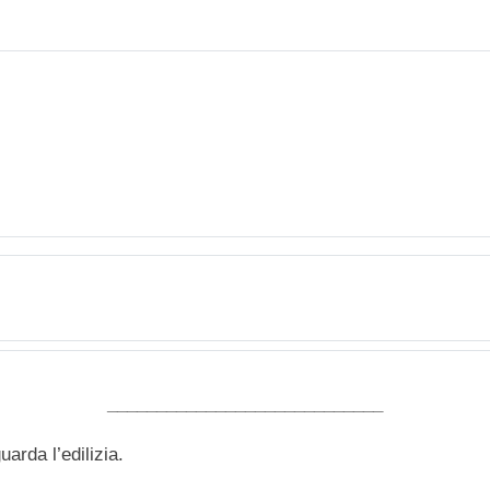
____________________________
arda l’edilizia.