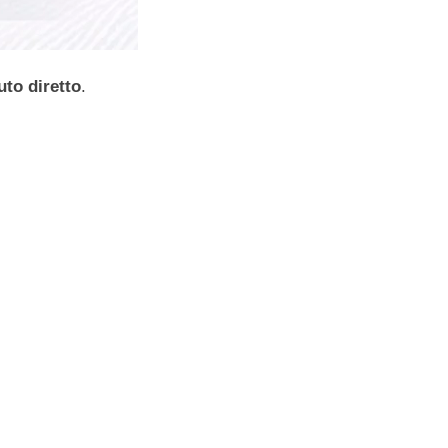
uto diretto
.