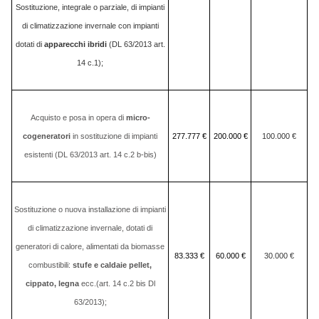
Sostituzione, integrale o parziale, di impianti
di climatizzazione invernale con impianti
dotati di
apparecchi ibridi
(DL 63/2013 art.
14 c.1);
Acquisto e posa in opera di
micro-
cogeneratori
in sostituzione di impianti
277.777 €
200.000 €
100.000 €
esistenti (DL 63/2013 art. 14 c.2 b-bis)
Sostituzione o nuova installazione di impianti
di climatizzazione invernale, dotati di
generatori di calore, alimentati da biomasse
83.333 €
60.000 €
30.000 €
combustibili:
stufe e caldaie pellet,
cippato, legna
ecc.(art. 14 c.2 bis Dl
63/2013);