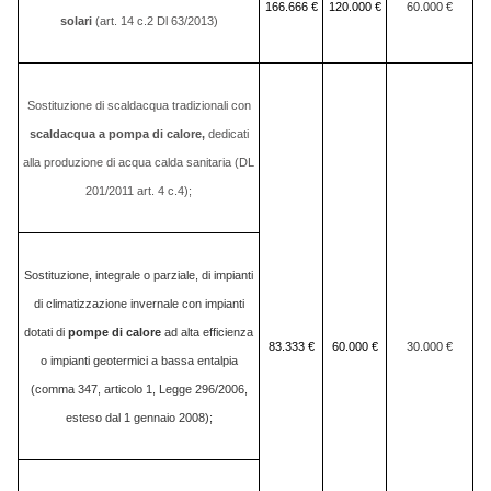
166.666 €
120.000 €
60.000 €
solari
(art. 14 c.2 Dl 63/2013)
Sostituzione di scaldacqua tradizionali con
scaldacqua a pompa di calore,
dedicati
alla produzione di acqua calda sanitaria (DL
201/2011 art. 4 c.4);
Sostituzione, integrale o parziale, di impianti
di climatizzazione invernale con impianti
dotati di
pompe di calore
ad alta efficienza
83.333 €
60.000 €
30.000 €
o impianti geotermici a bassa entalpia
(comma 347, articolo 1, Legge 296/2006,
esteso dal 1 gennaio 2008);