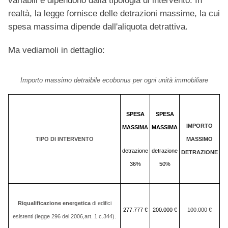
variabili e dipendono dalla tipologia di intervento. In
realtà, la legge fornisce delle detrazioni massime, la cui
spesa massima dipende dall'aliquota detrattiva.
Ma vediamoli in dettaglio:
Importo massimo detraibile ecobonus per ogni unità immobiliare
SPESA
SPESA
IMPORTO
MASSIMA
MASSIMA
TIPO DI INTERVENTO
MASSIMO
detrazione
detrazione
DETRAZIONE
36%
50%
Riqualificazione energetica
di edifici
277.777 €
200.000 €
100.000 €
esistenti (legge 296 del 2006,art. 1 c.344).