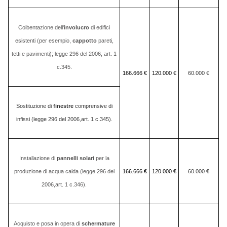
Coibentazione dell'
involucro
di edifici
esistenti (per esempio,
cappotto
pareti,
tetti e pavimenti); legge 296 del 2006, art. 1
c.345.
166.666 €
120.000 €
60.000 €
Sostituzione di
finestre
comprensive di
infissi (legge 296 del 2006,art. 1 c.345).
Installazione di
pannelli solari
per la
produzione di acqua calda (legge 296 del
166.666 €
120.000 €
60.000 €
2006,art. 1 c.346).
Acquisto e posa in opera di
schermature