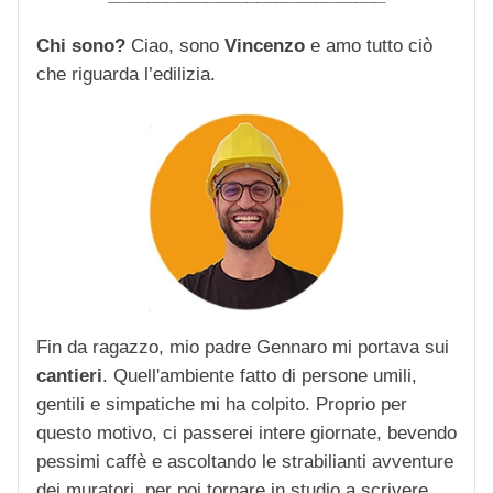
Chi sono?
Ciao, sono
Vincenzo
e amo tutto ciò
che riguarda l’edilizia.
Fin da ragazzo, mio padre Gennaro mi portava sui
cantieri
. Quell'ambiente fatto di persone umili,
gentili e simpatiche mi ha colpito. Proprio per
questo motivo, ci passerei intere giornate, bevendo
pessimi caffè e ascoltando le strabilianti avventure
dei muratori, per poi tornare in studio a scrivere