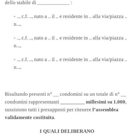
dello stabile di ____________ :
- .., c.f. .., nato a .. il .. e residente in .. alla via/piazza ..
n...,
- .., c.f. .., nato a .. il .. e residente in .. alla via/piazza ..
n...,
- .., c.f. .., nato a .. il .. e residente in .. alla via/piazza ..
n...,
Risultando presenti n° __ condomini su un totale di n° __
condomini rappresentanti
_________ millesimi su 1.000
,
sus­sistono tut­ti i presupposti per ritenere
l’assemblea
validamente costituita
.
I QUALI DELIBERANO