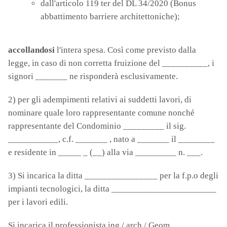
dall'articolo 119 ter del DL 34/2020 (Bonus
abbattimento barriere architettoniche);
accollandosi
l'intera spesa. Così come previsto dalla
legge, in caso di non corretta fruizione del __________, i
signori _______ ne risponderà esclusivamente.
2) per gli adempimenti relativi ai suddetti lavori, di
nominare quale loro rappresentante comune nonché
rappresentante del Condominio _________ il sig.
___________, c.f. _______ , nato a _______ il ________
e residente in _____ _ (__) alla via _________ n. ___.
3) Si incarica la ditta ________________ per la f.p.o degli
impianti tecnologici, la ditta _______________________
per i lavori edili.
Si incarica il professionista ing / arch / Geom.