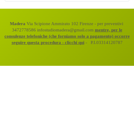
Madera
Via Scipione Ammirato 102 Firenze - per preventivi
3472778586 infostudiomadera@gmail.com
mentre, per le
consulenze telefoniche (che forniamo solo a pagamento) occorre
seguire questa procedura - clicchi qui
- P.I.03314120787