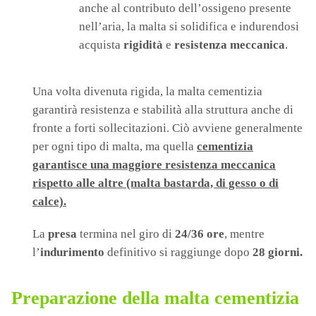
anche al contributo dell’ossigeno presente
nell’aria, la malta si solidifica e indurendosi
acquista
rigidità
e
resistenza meccanica
.
Una volta divenuta rigida, la malta cementizia
garantirà resistenza e stabilità alla struttura anche di
fronte a forti sollecitazioni. Ciò avviene generalmente
per ogni tipo di malta, ma quella
cementizia
garantisce una maggiore resistenza meccanica
rispetto alle altre (malta bastarda, di gesso o di
calce).
La
presa
termina nel giro di
24/36 ore
, mentre
l’
indurimento
definitivo si raggiunge dopo
28 giorni.
Preparazione della malta cementizia