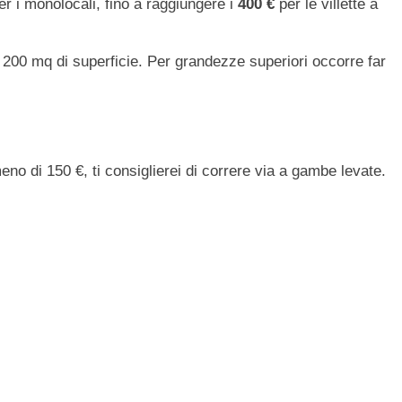
r i monolocali, fino a raggiungere i
400 €
per le villette a
a 200 mq di superficie. Per grandezze superiori occorre far
o di 150 €, ti consiglierei di correre via a gambe levate.