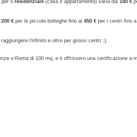
 per il
residenziale
(casa o appartamento) varia dai
180 €
pe
i
200 €
per le piccole botteghe fino ai
450 €
per i centri fino 
raggiungere l'infinito e oltre per grossi centri :).
e o Roma di 100 mq, e ti offrissero una certificazione a men