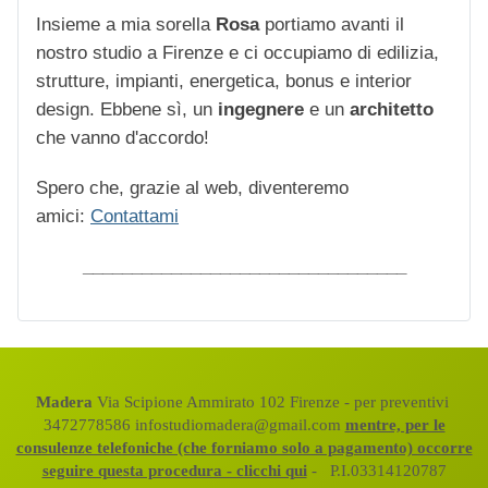
Insieme a mia sorella
Rosa
portiamo avanti il
nostro studio a Firenze e ci occupiamo di edilizia,
strutture, impianti, energetica, bonus e interior
design. Ebbene sì, un
ingegnere
e un
architetto
che vanno d'accordo!
Spero che, grazie al web, diventeremo
amici:
Contattami
_________________________________
Madera
Via Scipione Ammirato 102 Firenze - per preventivi
3472778586 infostudiomadera@gmail.com
mentre, per le
consulenze telefoniche (che forniamo solo a pagamento) occorre
seguire questa procedura - clicchi qui
- P.I.03314120787