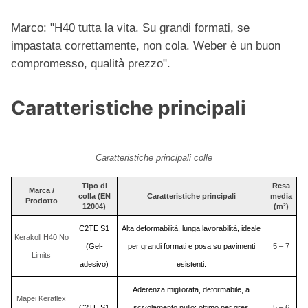
Marco: "
H40 tutta la vita. Su grandi formati, se
impastata correttamente, non cola. Weber è un buon
compromesso, qualità prezzo".
Caratteristiche principali
Caratteristiche principali colle
Tipo di
Resa
Marca /
colla (EN
Caratteristiche principali
media
Prodotto
12004)
(m²)
C2TE S1
Alta deformabilità, lunga lavorabilità, ideale
Kerakoll H40 No
(Gel-
per grandi formati e posa su pavimenti
5 – 7
Limits
adesivo)
esistenti.
Aderenza migliorata, deformabile, a
Mapei Keraflex
C2TE S1
scivolamento nullo; ottimo per gres
5 – 6