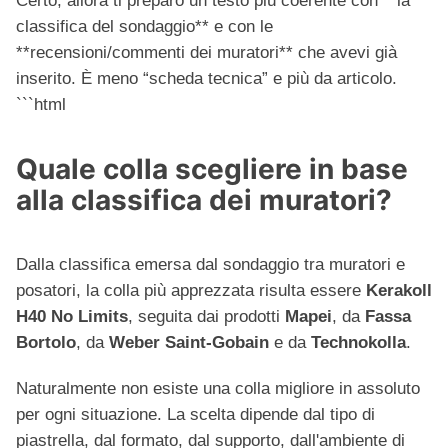
Certo, allora ti preparo un testo più coerente con **la
classifica del sondaggio** e con le
**recensioni/commenti dei muratori** che avevi già
inserito. È meno “scheda tecnica” e più da articolo.
```html
Quale colla scegliere in base
alla classifica dei muratori?
Dalla classifica emersa dal sondaggio tra muratori e
posatori, la colla più apprezzata risulta essere
Kerakoll
H40 No Limits
, seguita dai prodotti
Mapei
, da
Fassa
Bortolo
, da
Weber Saint-Gobain
e da
Technokolla
.
Naturalmente non esiste una colla migliore in assoluto
per ogni situazione. La scelta dipende dal tipo di
piastrella, dal formato, dal supporto, dall'ambiente di