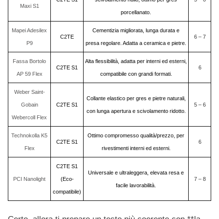
Maxi S1
porcellanato.
Mapei Adesilex
Cementizia migliorata, lunga durata e
C2TE
6 – 7
P9
presa regolare. Adatta a ceramica e pietre.
Fassa Bortolo
Alta flessibilità, adatta per interni ed esterni,
C2TE S1
6
AP 59 Flex
compatibile con grandi formati.
Weber Saint-
Collante elastico per gres e pietre naturali,
Gobain
C2TE S1
5 – 6
con lunga apertura e scivolamento ridotto.
Webercoll Flex
Technokolla K5
Ottimo compromesso qualità/prezzo, per
C2TE S1
6
Flex
rivestimenti interni ed esterni.
C2TE S1
Universale e ultraleggera, elevata resa e
PCI Nanolight
(Eco-
7 – 8
facile lavorabilità.
compatibile)