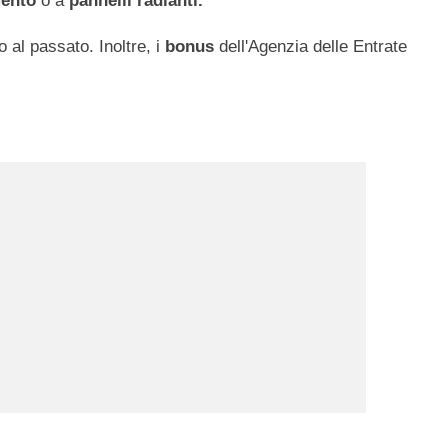
mento
o a
pannelli radianti.
o al passato. Inoltre, i
bonus
dell'Agenzia delle Entrate