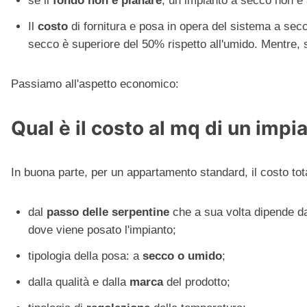
se il
fondo
non è planare
, un impianto a secco non è 
Il
costo
di fornitura e posa in opera del sistema a se
secco è superiore del 50% rispetto all'umido. Mentre, s
Passiamo all'aspetto economico:
Qual è il costo al mq di un imp
In buona parte, per un appartamento standard, il costo tota
dal
passo delle serpentine
che a sua volta dipende dal
dove viene posato l'impianto;
tipologia della posa: a
secco o umido
;
dalla qualità e dalla
marca
del prodotto;