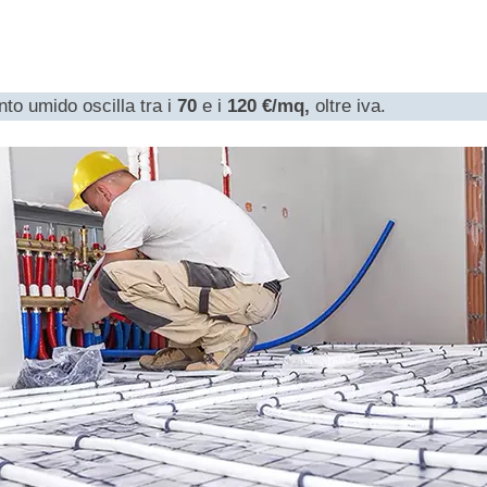
to umido oscilla tra i
70
e i
120 €/mq,
oltre iva.