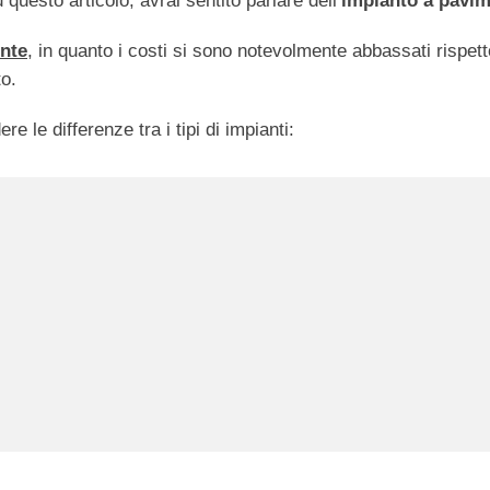
questo articolo, avrai sentito parlare dell’
impianto a pavi
nte
, in quanto i costi si sono notevolmente abbassati rispett
o.
re le differenze tra i tipi di impianti: