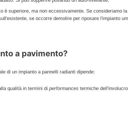
adatto. Si può sopperire posando un auto-livellante;
cco è superiore, ma non eccessivamente. Se consideriamo la 
ull'esistente, se occorre demolire per riposare l'impianto u
ianto a pavimento?
le di un impianto a pannelli radianti dipende:
la qualità in termini di
performances
termiche dell'involucro