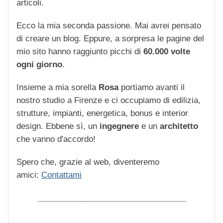
articoli.
Ecco la mia seconda passione. Mai avrei pensato
di creare un blog. Eppure, a sorpresa le pagine del
mio sito hanno raggiunto picchi di
60.000 volte
ogni giorno
.
Insieme a mia sorella
Rosa
portiamo avanti il
nostro studio a Firenze e ci occupiamo di edilizia,
strutture, impianti, energetica, bonus e interior
design. Ebbene sì, un
ingegnere
e un
architetto
che vanno d'accordo!
Spero che, grazie al web, diventeremo
amici:
Contattami
_________________________________