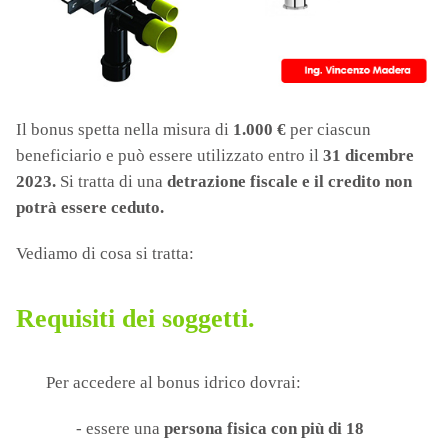
Il bonus spetta nella misura di
1.000 €
per ciascun
beneficiario e può essere utilizzato entro il
31 dicembre
2023.
Si tratta di una
detrazione fiscale e il credito non
potrà essere ceduto.
Vediamo di cosa si tratta:
Requisiti dei soggetti.
Per accedere al bonus idrico dovrai:
- essere una
persona fisica con più di 18