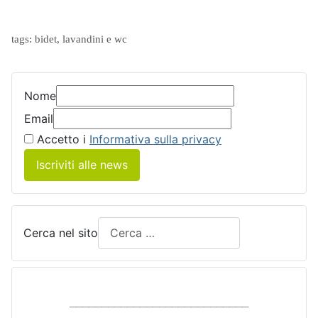
tags: bidet, lavandini e wc
Nome
Email
Accetto i
Informativa sulla privacy
Iscriviti alle news
Cerca nel sito
____________________________