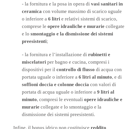
- la fornitura e la posa in opera di
vasi sanitari in
ceramica
con volume mas­simo di scarico uguale
o inferiore a
6 litri
e relativi sistemi di scarico,
comprese le
opere idrauliche e murarie
collegate
e lo
smontag­gio e la dismissione dei sistemi
preesistenti
;
- la fornitura e l’installazione di
rubi­netti e
miscelatori
per bagno e cucina, compresi i
dispositivi per il
controllo di flusso
di acqua con
portata uguale o inferiore a
6 litri al minuto
, e di
soffioni doccia e co­lonne doccia
con valori di
portata di acqua uguale o inferiore a
9 litri al
minuto
, com­presi le eventuali
opere idrauliche e
murarie
collegate e lo smontaggio e la
dismissione dei sistemi preesistenti.
Infine, il bonus idrico non costituisce
reddito