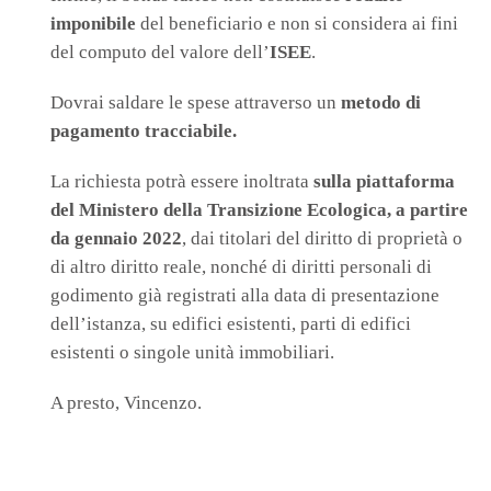
imponibile
del bene­ficiario e non si considera ai fini
del computo del valore dell’
ISEE
.
Dovrai saldare le spese attraverso un
metodo di
pagamento tracciabile.
La richiesta potrà essere inoltrata
sulla piattaforma
del Ministero della Transizione Ecologica, a partire
da gennaio 2022
, dai titolari del diritto di proprietà o
di altro diritto reale, nonché di diritti personali di
godimento già registrati alla data di presentazione
dell’istanza, su edifici esistenti, parti di edifici
esistenti o singole unità immobiliari.
A presto, Vincenzo.