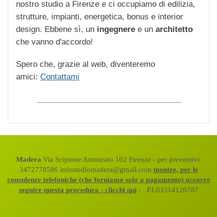
nostro studio a Firenze e ci occupiamo di edilizia,
strutture, impianti, energetica, bonus e interior
design. Ebbene sì, un
ingegnere
e un
architetto
che vanno d'accordo!
Spero che, grazie al web, diventeremo
amici:
Contattami
_________________________________
Madera
Via Scipione Ammirato 102 Firenze - per preventivi
3472778586 infostudiomadera@gmail.com
mentre, per le
consulenze telefoniche (che forniamo solo a pagamento) occorre
seguire questa procedura - clicchi qui
- P.I.03314120787