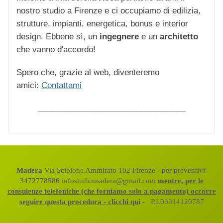
nostro studio a Firenze e ci occupiamo di edilizia,
strutture, impianti, energetica, bonus e interior
design. Ebbene sì, un
ingegnere
e un
architetto
che vanno d'accordo!
Spero che, grazie al web, diventeremo
amici:
Contattami
_________________________________
Madera
Via Scipione Ammirato 102 Firenze - per preventivi
3472778586 infostudiomadera@gmail.com
mentre, per le
consulenze telefoniche (che forniamo solo a pagamento) occorre
seguire questa procedura - clicchi qui
- P.I.03314120787