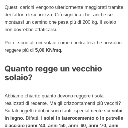
Questi carichi vengono ulteriormente maggiorati tramite
dei fattori di sicurezza. Ciò significa che, anche se
montassi un camino che pesa più di 200 kg, il solaio
non dovrebbe affaticarsi.
Poi ci sono alcuni solaio come i pedralles che possono
reggere più di
5,00 KN/mq.
Quanto regge un vecchio
solaio?
Abbiamo chiarito quanto devono reggere i solai
realizzati di recente. Ma gli orizzontamenti più vecchi?
Su tali oggetti i dubbi sono tanti, specialmente sui
solai
in legno
. Difatti, i
solai in laterocemento o in putrelle
d'acciaio
(
anni '40, anni '50, anni '60, anni '70, anni