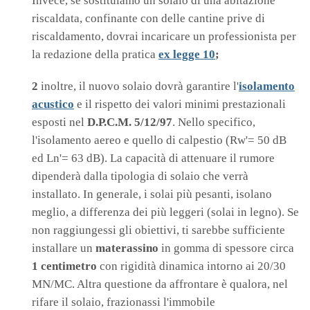
Invece, se sostituiamo un solaio di una abitazione
riscaldata, confinante con delle cantine prive di
riscaldamento, dovrai incaricare un professionista per
la redazione della pratica
ex legge 10
;
2
inoltre, il nuovo solaio dovrà garantire l'
isolamento
acustico
e il rispetto dei valori minimi prestazionali
esposti nel
D.P.C.M. 5/12/97
. Nello specifico,
l'isolamento aereo e quello di calpestio (Rw'= 50 dB
ed Ln'= 63 dB). La capacità di attenuare il rumore
dipenderà dalla tipologia di solaio che verrà
installato. In generale, i solai più pesanti, isolano
meglio, a differenza dei più leggeri (solai in legno). Se
non raggiungessi gli obiettivi, ti sarebbe sufficiente
installare un
materassino
in gomma di spessore circa
1 centimetro
con rigidità dinamica intorno ai 20/30
MN/MC. Altra questione da affrontare è qualora, nel
rifare il solaio, frazionassi l'immobile