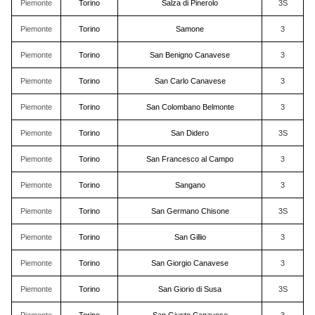
Piemonte
Torino
Salza di Pinerolo
3S
Piemonte
Torino
Samone
3
Piemonte
Torino
San Benigno Canavese
3
Piemonte
Torino
San Carlo Canavese
3
Piemonte
Torino
San Colombano Belmonte
3
Piemonte
Torino
San Didero
3S
Piemonte
Torino
San Francesco al Campo
3
Piemonte
Torino
Sangano
3
Piemonte
Torino
San Germano Chisone
3S
Piemonte
Torino
San Gillio
3
Piemonte
Torino
San Giorgio Canavese
3
Piemonte
Torino
San Giorio di Susa
3S