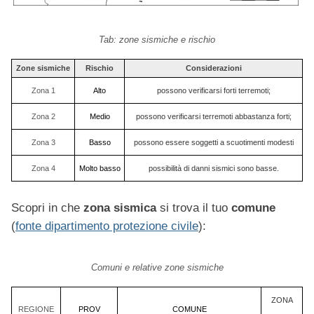
Tab: zone sismiche e rischio
Zone sismiche
Rischio
Considerazioni
Zona 1
Alto
possono verificarsi forti terremoti;
Zona 2
Medio
possono verificarsi terremoti abbastanza forti;
Zona 3
Basso
possono essere soggetti a scuotimenti modesti
Zona 4
Molto basso
possibilità di danni sismici sono basse.
Scopri in che
zona sismica
si trova il tuo
comune
(
fonte dipartimento protezione civile
):
Comuni e relative zone sismiche
ZONA
REGIONE
PROV
COMUNE