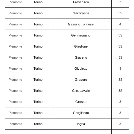
Piemonte
Torino
Frossasco
3S
Piemonte
Torino
Garzigliana
3S
Piemonte
Torino
Gassino Torinese
4
Piemonte
Torino
Germagnano
3S
Piemonte
Torino
Giaglione
3S
Piemonte
Torino
Giaveno
3S
Piemonte
Torino
Givoletto
3
Piemonte
Torino
Gravere
3S
Piemonte
Torino
Groscavallo
3S
Piemonte
Torino
Grosso
3
Piemonte
Torino
Grugliasco
3
Piemonte
Torino
Ingria
3