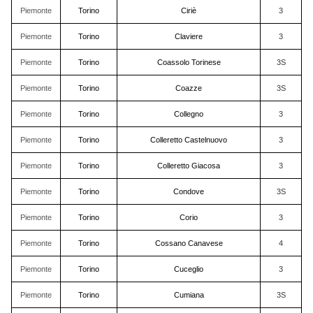
Piemonte
Torino
Ciriè
3
Piemonte
Torino
Claviere
3
Piemonte
Torino
Coassolo Torinese
3S
Piemonte
Torino
Coazze
3S
Piemonte
Torino
Collegno
3
Piemonte
Torino
Colleretto Castelnuovo
3
Piemonte
Torino
Colleretto Giacosa
3
Piemonte
Torino
Condove
3S
Piemonte
Torino
Corio
3
Piemonte
Torino
Cossano Canavese
4
Piemonte
Torino
Cuceglio
3
Piemonte
Torino
Cumiana
3S