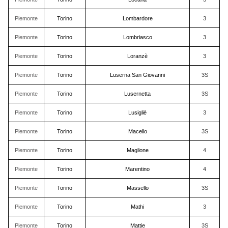
Piemonte
Torino
Lombardore
3
Piemonte
Torino
Lombriasco
3
Piemonte
Torino
Loranzè
3
Piemonte
Torino
Luserna San Giovanni
3S
Piemonte
Torino
Lusernetta
3S
Piemonte
Torino
Lusigliè
3
Piemonte
Torino
Macello
3S
Piemonte
Torino
Maglione
4
Piemonte
Torino
Marentino
4
Piemonte
Torino
Massello
3S
Piemonte
Torino
Mathi
3
Piemonte
Torino
Mattie
3S