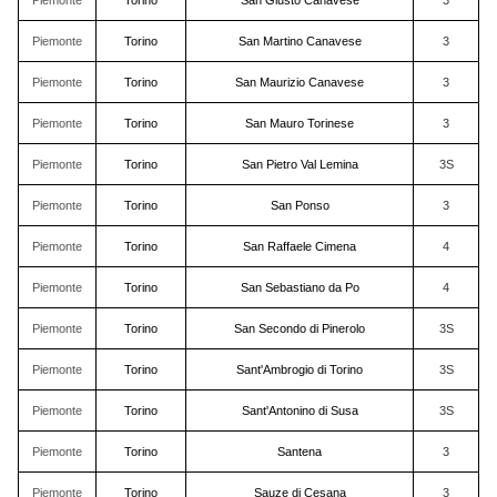
Piemonte
Torino
San Giusto Canavese
3
Piemonte
Torino
San Martino Canavese
3
Piemonte
Torino
San Maurizio Canavese
3
Piemonte
Torino
San Mauro Torinese
3
Piemonte
Torino
San Pietro Val Lemina
3S
Piemonte
Torino
San Ponso
3
Piemonte
Torino
San Raffaele Cimena
4
Piemonte
Torino
San Sebastiano da Po
4
Piemonte
Torino
San Secondo di Pinerolo
3S
Piemonte
Torino
Sant'Ambrogio di Torino
3S
Piemonte
Torino
Sant'Antonino di Susa
3S
Piemonte
Torino
Santena
3
Piemonte
Torino
Sauze di Cesana
3