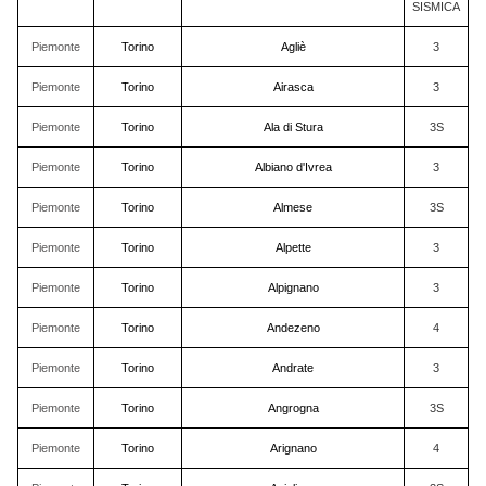
SISMICA
Piemonte
Torino
Agliè
3
Piemonte
Torino
Airasca
3
Piemonte
Torino
Ala di Stura
3S
Piemonte
Torino
Albiano d'Ivrea
3
Piemonte
Torino
Almese
3S
Piemonte
Torino
Alpette
3
Piemonte
Torino
Alpignano
3
Piemonte
Torino
Andezeno
4
Piemonte
Torino
Andrate
3
Piemonte
Torino
Angrogna
3S
Piemonte
Torino
Arignano
4