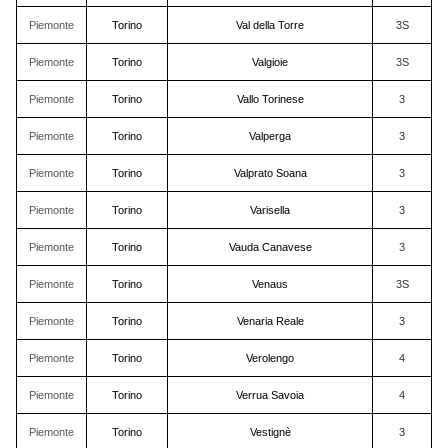
Piemonte
Torino
Val della Torre
3S
Piemonte
Torino
Valgioie
3S
Piemonte
Torino
Vallo Torinese
3
Piemonte
Torino
Valperga
3
Piemonte
Torino
Valprato Soana
3
Piemonte
Torino
Varisella
3
Piemonte
Torino
Vauda Canavese
3
Piemonte
Torino
Venaus
3S
Piemonte
Torino
Venaria Reale
3
Piemonte
Torino
Verolengo
4
Piemonte
Torino
Verrua Savoia
4
Piemonte
Torino
Vestignè
3