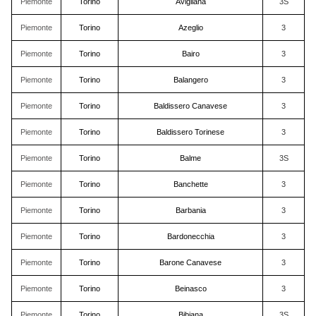
Piemonte
Torino
Avigliana
3S
Piemonte
Torino
Azeglio
3
Piemonte
Torino
Bairo
3
Piemonte
Torino
Balangero
3
Piemonte
Torino
Baldissero Canavese
3
Piemonte
Torino
Baldissero Torinese
3
Piemonte
Torino
Balme
3S
Piemonte
Torino
Banchette
3
Piemonte
Torino
Barbania
3
Piemonte
Torino
Bardonecchia
3
Piemonte
Torino
Barone Canavese
3
Piemonte
Torino
Beinasco
3
Piemonte
Torino
Bibiana
3S