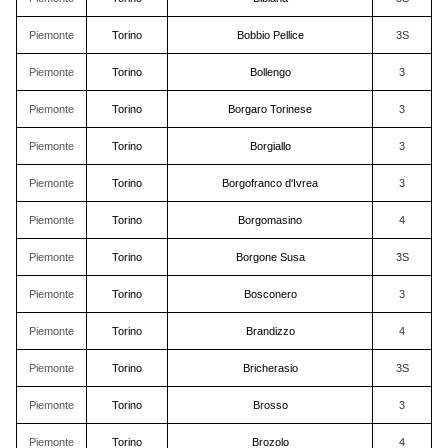
Piemonte
Torino
Bobbio Pellice
3S
Piemonte
Torino
Bollengo
3
Piemonte
Torino
Borgaro Torinese
3
Piemonte
Torino
Borgiallo
3
Piemonte
Torino
Borgofranco d'Ivrea
3
Piemonte
Torino
Borgomasino
4
Piemonte
Torino
Borgone Susa
3S
Piemonte
Torino
Bosconero
3
Piemonte
Torino
Brandizzo
4
Piemonte
Torino
Bricherasio
3S
Piemonte
Torino
Brosso
3
Piemonte
Torino
Brozolo
4