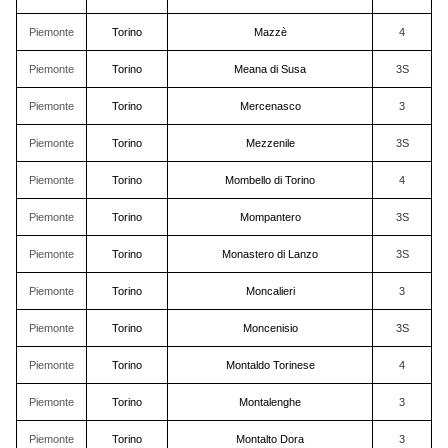
Piemonte
Torino
Mazzè
4
Piemonte
Torino
Meana di Susa
3S
Piemonte
Torino
Mercenasco
3
Piemonte
Torino
Mezzenile
3S
Piemonte
Torino
Mombello di Torino
4
Piemonte
Torino
Mompantero
3S
Piemonte
Torino
Monastero di Lanzo
3S
Piemonte
Torino
Moncalieri
3
Piemonte
Torino
Moncenisio
3S
Piemonte
Torino
Montaldo Torinese
4
Piemonte
Torino
Montalenghe
3
Piemonte
Torino
Montalto Dora
3