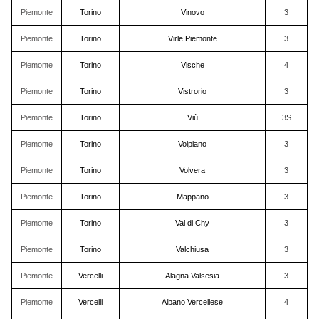
Piemonte
Torino
Vinovo
3
Piemonte
Torino
Virle Piemonte
3
Piemonte
Torino
Vische
4
Piemonte
Torino
Vistrorio
3
Piemonte
Torino
Viù
3S
Piemonte
Torino
Volpiano
3
Piemonte
Torino
Volvera
3
Piemonte
Torino
Mappano
3
Piemonte
Torino
Val di Chy
3
Piemonte
Torino
Valchiusa
3
Piemonte
Vercelli
Alagna Valsesia
3
Piemonte
Vercelli
Albano Vercellese
4