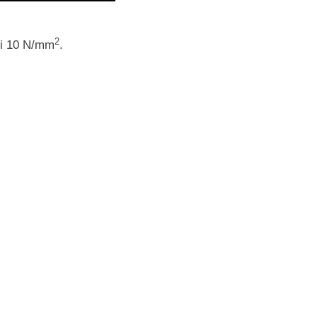
2
di 10 N/mm
.