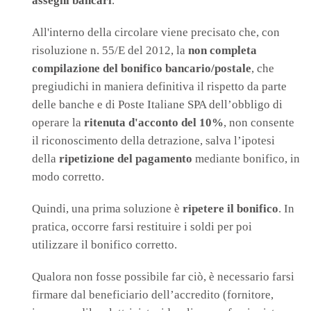
assegni bancari
.
All'interno della circolare viene precisato che, con
risoluzione n. 55/E del 2012, la
non completa
compilazione del bonifico bancario/postale
, che
pregiudichi in maniera definitiva il rispetto da parte
delle banche e di Poste Italiane SPA dell’obbligo di
operare la
ritenuta
d'acconto del 10%
, non consente
il riconoscimento della detrazione, salva l’ipotesi
della
ripetizione del pagamento
mediante bonifico, in
modo corretto.
Quindi, una prima soluzione è
ripetere il bonifico
. In
pratica, occorre farsi restituire i soldi per poi
utilizzare il bonifico corretto.
Qualora non fosse possibile far ciò, è necessario farsi
firmare dal beneficiario dell’accredito (fornitore,