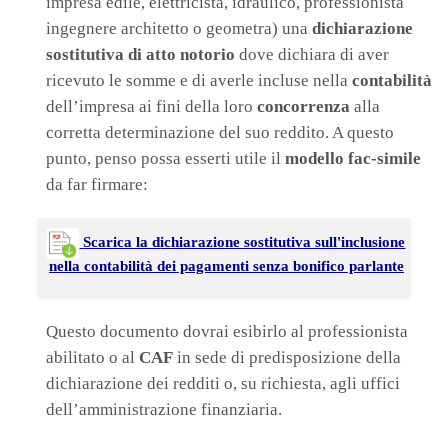
impresa edile, elettricista, idraulico, professionista
ingegnere architetto o geometra) una
dichiarazione
sostitutiva di atto notorio
dove dichiara di aver
ricevuto le somme e di averle incluse nella
contabilità
dell’impresa ai fini della loro
concorrenza
alla
corretta determinazione del suo reddito. A questo
punto, penso possa esserti utile il
modello fac-simile
da far firmare:
Scarica la d
ichiarazione sostitutiva sull'inclusione
nella contabilità dei pagamenti senza bonifico parlante
Questo documento dovrai esibirlo al professionista
abilitato o al
CAF
in sede di predisposizione della
dichiarazione dei redditi o, su richiesta, agli uffici
dell’amministrazione finanziaria.