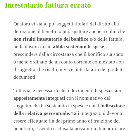
Intestatario fattura errato
Qualora vi siano più soggetti titolari del diritto alla
detrazione, il beneficio può spettare anche a colui che
non risulti intestatario del bonifico
e/o della fattura,
nella misura in cui
abbia sostenuto le spese
, a
prescindere dalla circostanza che il bonifico sia stato
o meno ordinato da un conto corrente cointestato con
il soggetto che risulti, invece, intestatario dei predetti
documenti.
Tuttavia, è necessario che i documenti di spesa siano
appositamente integrati
con il nominativo del
soggetto che ha sostenuto la spesa e con l'
indicazione
della relativa percentuale
. Tali integrazioni devono
essere effettuate fin dal primo anno di fruizione del
beneficio, essendo esclusa la possibilità di modificare