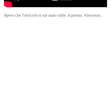
Spero che l'articolo ti sia stato utile. A presto, Vincenzo.