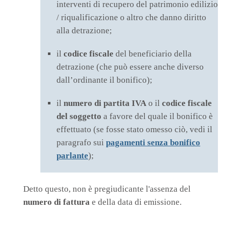
interventi di recupero del patrimonio edilizio
/ riqualificazione o altro che danno diritto
alla detrazione;
il
codice fiscale
del beneficiario della
detrazione (che può essere anche diverso
dall’ordinante il bonifico);
il
numero di partita IVA
o il
codice fiscale
del soggetto
a favore del quale il bonifico è
effettuato (se fosse stato omesso ciò, vedi il
paragrafo sui
pagamenti senza bonifico
parlante
);
Detto questo, non è pregiudicante l'assenza del
numero di fattura
e della data di emissione.