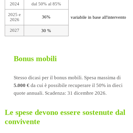
2024
dal 50% al 85%
2025 e
36%
variabile in base all'intervento
2026
2027
30
%
Bonus mobili
Stesso dicasi per il bonus mobili. Spesa massima di
5.000 €
da cui è possibile recuperare il 50% in dieci
quote annuali. Scadenza: 31 dicembre 2026.
Le spese devono essere sostenute dal
convivente