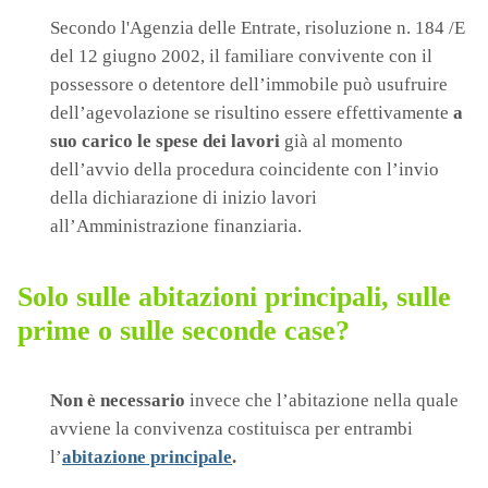
Secondo l'Agenzia delle Entrate, risoluzione n. 184 /E
del 12 giugno 2002, il familiare convivente con il
possessore o detentore dell’immobile può usufruire
dell’agevolazione se risultino essere effettivamente
a
suo carico le spese dei lavori
già al momento
dell’avvio della procedura coincidente con l’invio
della dichiarazione di inizio lavori
all’Amministrazione finanziaria.
Solo sulle abitazioni principali, sulle
prime o sulle seconde case?
Non è necessario
invece che l’abitazione nella quale
avviene la convivenza costituisca per entrambi
l’
abitazione principale
.