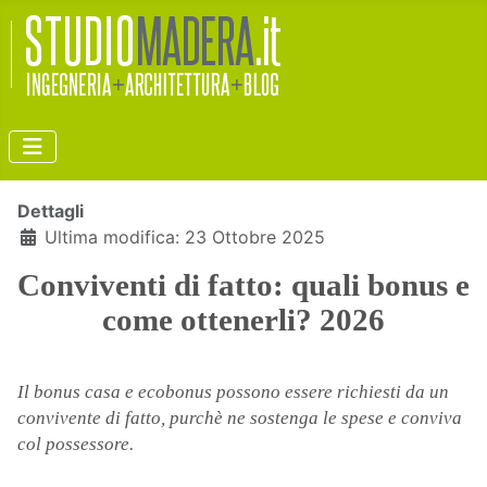
Dettagli
Ultima modifica: 23 Ottobre 2025
Conviventi di fatto: quali bonus e
come ottenerli? 2026
Il bonus casa e ecobonus possono essere richiesti da un
convivente di fatto, purchè ne sostenga le spese e conviva
col possessore.