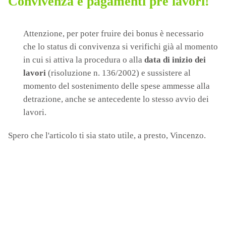
Convivenza e pagamenti pre lavori!
Attenzione, per poter fruire dei bonus è necessario
che lo status di convivenza si verifichi già al momento
in cui si attiva la procedura o alla
data di inizio dei
lavori
(risoluzione n. 136/2002) e sussistere al
momento del sostenimento delle spese ammesse alla
detrazione, anche se antecedente lo stesso avvio dei
lavori.
Spero che l'articolo ti sia stato utile, a presto, Vincenzo.