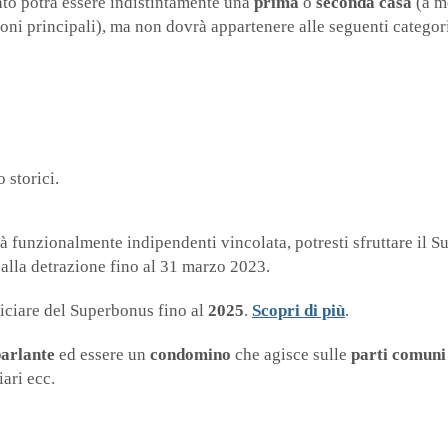
ento potrà essere indistintamente una
prima
o
seconda casa
(a m
ioni principali), ma non dovrà appartenere alle seguenti categori
o storici.
nità funzionalmente indipendenti vincolata, potresti sfruttare il 
e alla detrazione fino al 31 marzo 2023.
ficiare del Superbonus fino al
2025
.
Scopri di più
.
parlante
ed essere un
condomino
che agisce sulle
parti comun
iari ecc.