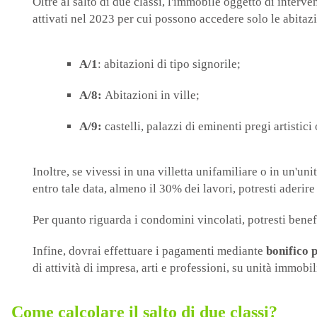
Oltre al salto di due classi, l'immobile oggetto di interv
attivati nel 2023 per cui possono accedere solo le abitaz
A/1
: abitazioni di tipo signorile;
A/8:
Abitazioni in ville;
A/9:
castelli, palazzi di eminenti pregi artistici 
Inoltre, se vivessi in una villetta unifamiliare o in un'u
entro tale data, almeno il 30% dei lavori, potresti aderir
Per quanto riguarda i condomini vincolati, potresti bene
Infine, dovrai effettuare i pagamenti mediante
bonifico 
di attività di impresa, arti e professioni, su unità immobil
Come calcolare il salto di due classi?