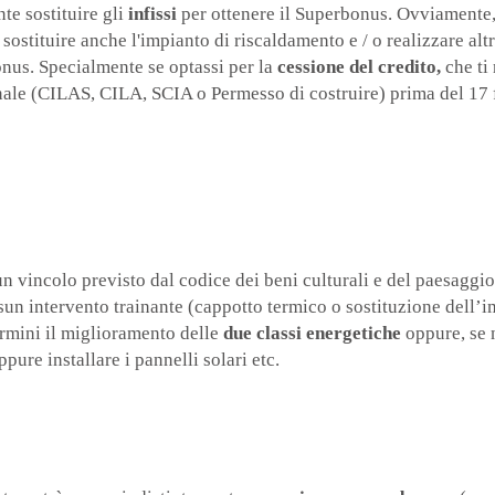
nte sostituire gli
infissi
per ottenere il Superbonus. Ovviamente, 
ti sostituire anche l'impianto di riscaldamento e / o realizzare a
onus. Specialmente se optassi per la
cessione del credito,
che ti 
unale (CILAS, CILA, SCIA o Permesso di costruire) prima del 17
vincolo previsto dal codice dei beni culturali e del paesaggio e 
sun intervento trainante (cappotto termico o sostituzione dell’i
ermini il miglioramento delle
due classi energetiche
oppure, se n
ppure installare i pannelli solari etc.