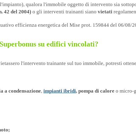
ell'impianto), qualora l'immobile oggetto di intervento sia sott
 n. 42 del 2004)
o gli interventi trainanti siano
vietati
regolamenti
tuativo efficienza energetica del Mise prot. 159844 del 06/08/2
 Superbonus su edifici vincolati?
vietassero l'intervento trainante sul tuo immobile, potresti otte
ia a condensazione
,
impianti ibridi
, pompa di calore
o micro-g
moto;