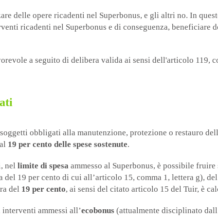
are delle opere ricadenti nel Superbonus, e gli altri no. In qu
erventi ricadenti nel Superbonus e di conseguenza, beneficiare d
evole a seguito di delibera valida ai sensi dell'articolo 119, c
ati
ai soggetti obbligati alla manutenzione, protezione o restauro del
 al
19 per cento delle spese sostenute
.
i, nel
limite di spesa
ammesso al Superbonus, è possibile fruire s
la del 19 per cento di cui all’articolo 15, comma 1, lettera g), de
ura del
19 per cento
, ai sensi del citato articolo 15 del Tuir, è c
i interventi ammessi all’
ecobonus
(attualmente disciplinato dall