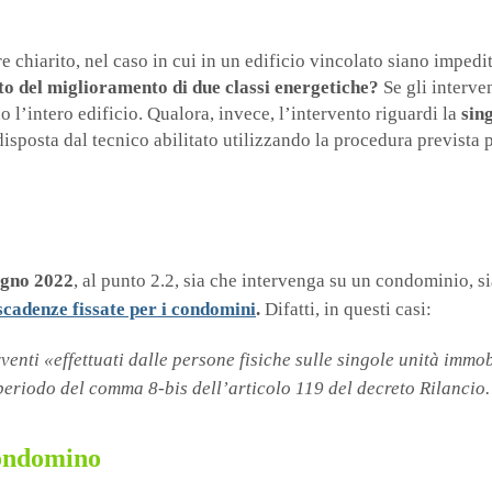
e chiarito, nel caso in cui in un edificio vincolato siano impediti
to del miglioramento di due classi energetiche?
Se gli interve
 l’intero edificio. Qualora, invece, l’intervento riguardi la
sin
isposta dal tecnico abilitato utilizzando la procedura prevista 
ugno 2022
, al punto 2.2, sia che intervenga su un condominio, si
scadenze fissate per i condomini
.
Difatti, in questi casi:
rventi «effettuati dalle persone fisiche sulle singole unità immo
periodo del comma 8-bis dell’articolo 119 del decreto Rilancio.
condomino