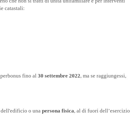
eno che non si tratti di unità unifamiliare e per interventi
e catastali:
Superbonus fino al
30 settembre 2022
, ma se raggiungessi,
i
dell'edificio o una
persona fisica
, al di fuori dell’esercizio